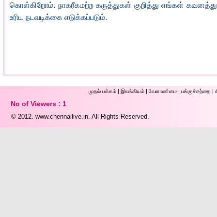
கொள்கிறோம். நாகரீகமற்ற கருத்துகள் குறித்து எங்கள் கவனத்த
உரிய நடவடிக்கை எடுக்கப்படும்.
முதல் ப‌க்க‌ம்
|
இலக்கியம்
|
வேளாண்மை
|
பங்குச்சந்தை
|
No of Viewers : 1
© 2012.
www.chennailive.in.
All Rights Reserved.