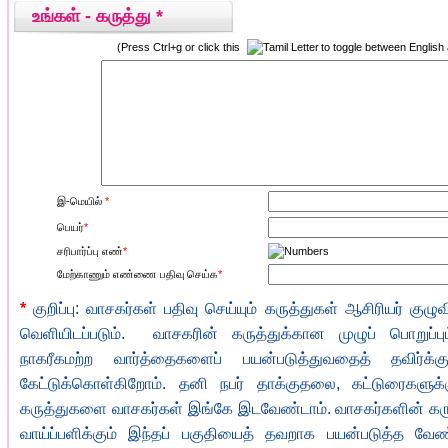
உங்கள் - கருத்து *
(Press Ctrl+g or click this
to toggle between English
இ-மெயில்
*
பெயர்
*
சரிபார்ப்பு எண்
*
மேற்காணும் எண்ணை பதிவு செய்க
*
*
குறிப்பு: வாசகர்கள் பதிவு செய்யும் கருத்துகள் ஆசிரியர் குழு
வெளியிடப்படும். வாசகரின் கருத்துக்கான முழுப் பொறுப்ப
நாகரீகமற்ற வார்த்தைகளைப் பயன்படுத்துவதைத் தவிர்க்க
கேட்டுக்கொள்கிறோம். தனி நபர் தாக்குதலை, கட்டுரைகளுக்
கருத்துகளை வாசகர்கள் இங்கே இடவேண்டாம். வாசகர்களின் கருத்த
வாய்ப்பளிக்கும் இந்தப் பகுதியைத் தவறாக பயன்படுத்த வேண்