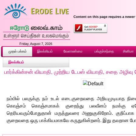
Content on this page requires a newer 
Friday, August 7, 2026
முதல் ப‌க்க‌ம்
இலக்கியம்
வேளாண்மை
பங்குச்சந்தை
சினிமா
இலக்கியம்
பார்க்கின்சன் வியாதி, முற்றிய டேபஸ் வியாதி, சதை அழிவு
நம்மில் பலருக்கு நம் உடல் எடைகுறைவதை அறியமுடியாத நில
கொஞ்சம் கொஞ்சமாகக் குறைந்து பலவீனம் நமக்கு ஏ
தெரியவரும்போதுதான் மருத்துவரை அணுகுகிறோம். குறிப்பா
குறைவதை ஒரு பாக்கியமாகவே கருதுகின்றனர். இது தவறான போக