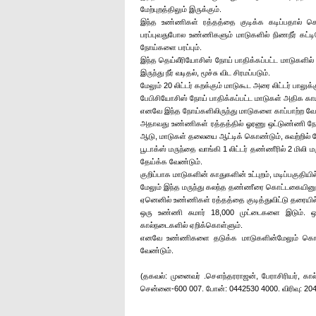
மேற்புறத்திலும் இருக்கும்.
இந்த உண்ணிகள் ரத்தத்தை குடிக்க கடிப்பதால் கொ
பரப்புவதுபோல உண்ணிகளும் மாடுகளில் நிணநீர் கட்டி
நோய்களை பரப்பும்.
இந்த தெய்லீரியோசிஸ் நோய் பாதிக்கப்பட்ட மாடுகளில
இருந்து நீர் வடிதல், மூச்சு விட சிரமப்படும்.
மேலும் 20 லிட்டர் கறக்கும் மாடுகூட அரை லிட்டர் பாலுக்க
பேபிசியோசிஸ் நோய் பாதிக்கப்பட்ட மாடுகள் அதிக காய
எனவே இந்த நோய்களிலிருந்து மாடுகளை காப்பாற்ற வே
அதாவது உண்ணிகள் ரத்தத்தில் ஓரணு ஒட்டுண்ணி நோ
ஆடு, மாடுகள் தலையை ஆட்டிக் கொண்டும், சுவற்றில் 
பூடாக்ஸ் மருந்தை வாங்கி 1 லிட்டர் தண்ணீரில் 2 மிலி 
தேய்க்க வேண்டும்.
குறிப்பாக மாடுகளின் காதுகளின் உட்புறம், மடிப்பகுதியி
மேலும் இந்த மருந்து கலந்த தண்ணீரை கொட்டகையினுள்
ஏனெனில் உண்ணிகள் ரத்தத்தை குடித்துவிட்டு தரையில
ஒரு உண்ணி சுமார் 18,000 முட்டைகளை இடும். ஒ
கால்நடைகளில் ஏறிக்கொள்ளும்.
எனவே உண்ணிகளை தடுக்க மாடுகளின்மேலும் கொட்டக
வேண்டும்.
(தகவல்: முனைவர் .சௌந்தரராஜன், பேராசிரியர், கா
சென்னை-600 007. போன்: 0442530 4000. விரிவு: 20