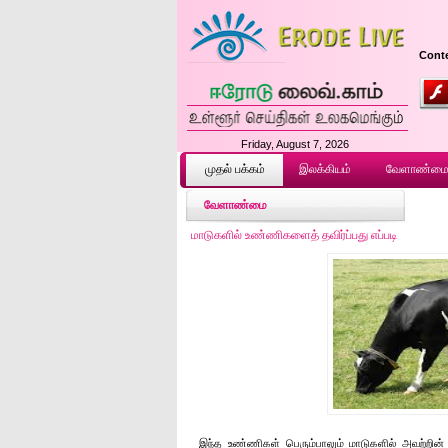
Conte
Friday, August 7, 2026
முதல் ப‌க்க‌ம்
இலக்கியம்
வேளாண்ம
வேளாண்மை
மாடுகளில் உண்ணிகளைத் தவிர்ப்பது எப்படி
இந்த உண்ணிகள் பெரும்பாலும் மாடுகளில் அவற்றின் கா