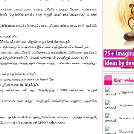
சுக்கள் மனிதர்களை கடித்து மலேரியா மற்றும் டெங்கு காய்ச்சலை
நோய் (தெய்லீரியோசிஸ்), ரத்த சிறுநீர் நோய் (பேபிசியோசிஸ்) போன்ற
் அதிகமான காய்ச்சல், ரத்தசோகை, தீவனம் எடுக்காமை, கண், மூக்கில்
ு வந்துவிடும்.
்ச்சல், ரத்தசோகை, சிறுநீரானது ரத்தம் போல வரும்.
ண்டுமென்றால் உண்ணிகள் இல்லாமல் பார்த்துக்கொள்ள வேண்டும்.
ய்களை பரப்புவதோடு மட்டுமல்லாமல் உண்ணிகள் அதிகமாக இருந்தால்
தேய்த்துக்கொண்டும், தீவனம் உண்ணாமல் மெலிந்தும் காணப்படும்.
மருந்து சேர்த்து கலந்து துணியில் நனைத்து மாடுகளின் எல்லா பாகத்திலும்
ல் நன்கு தேய்க்க வேண்டும்.
 தரை, சுவற்றிலும் தெளிக்க வேண்டும்.
இதர மருத்த
் முட்டைகளை இட இருக்கும்.
ரு உண்ணியை விட்டாலும் அதிலிருந்து 18,000 உண்ணிகள் பெருகி
முதுகுவலி 
ையின் தரை மற்றும் சுவற்றிலும் உண்ணிநீக்க மருந்தை தெளிக்க
பெருங்காய
ல்நடை ஒட்டுண்ணியியல் துறை, சென்னை கால்நடை மருத்துவக்கல்லூரி,
வெங்காய 
42. மின்னஞ்சல் soundarvet 1970@yahoo.com.
பெருங்காய