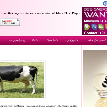
nt on this page requires a newer version of Adobe Flash Player.
ை
பங்குச்சந்தை
சினிமா
ஆன்மீகம்
மருத்துவம்
சங்க நிகழ்வுகள்
துகளின் உள்ளேயும் பால்மடிப்பகுதியில் வாலுக்கு அடியிலும், உடலின்