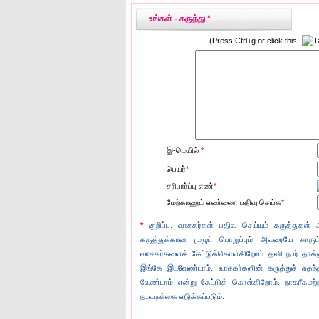
உங்கள் - கருத்து *
(Press Ctrl+g or click this
இ-மெயில்
*
பெயர்
*
சரிபார்ப்பு எண்
*
மேற்காணும் எண்ணை பதிவு செய்க
*
*
குறிப்பு: வாசகர்கள் பதிவு செய்யும் கருத்துகள்
கருத்துக்கான முழுப் பொறுப்பும் அவரையே சாரும்
வாசகர்களைக் கேட்டுக்கொள்கிறோம். தனி நபர் தாக்
இங்கே இடவேண்டாம். வாசகர்களின் கருத்துச் சுதந்த
வேண்டாம் என்று கேட்டுக் கொள்கிறோம். நாகரீகமற்
நடவடிக்கை எடுக்கப்படும்.