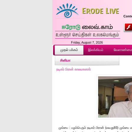
Conte
Friday, August 7, 2026
முதல் ப‌க்க‌ம்
இலக்கியம்
வேளாண்ம
சினிமா
நடிகர் பிரான் காலமானார்
மும்பை : பழம்பெரும் நடிகர் பிரான் (வயது93) மும்