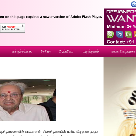
nt on this page requires a newer version of Adobe Flash Player.
ை
பங்குச்சந்தை
சினிமா
ஆன்மீகம்
மருத்துவம்
சங்க நிகழ்வுகள்
பை மருத்துவமனையில் காலமானார். திரைத்துறையின் உயரிய விருதான தாதா