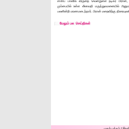
சாகிப் பால்கே விருதை வென்றுள்ள நடிகர் பிரான்,
மும்பையில் உள்ள லீலாவதி மருத்துவமனையில் அனுமதி
பலனின்றி மரணமடைந்தார். பிரான் மறைவிற்கு திரையுலக
மேலும் பல செய்திகள்
முதல் ப‌க்க‌ம்
|
இலக்