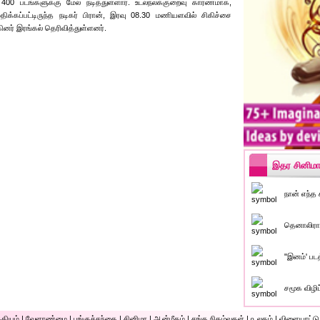
 400 படங்களுக்கு மேல் நடித்துள்ளார். உடல்நலக்குறைவு காரணமாக,
க்கப்பட்டிருந்த நடிகர் பிரான், இரவு 08.30 மணியளவில் சிகிச்சை
ினர் இரங்கல் தெரிவித்துள்ளனர்.
இதர சினிமா
நான் எந்த 
தெனாலிராம
"இனம்' பட
சமூக விழிப
கியம்
|
வேளாண்மை
|
பங்குச்சந்தை
|
சினிமா
|
ஆன்மீகம்
|
சங்க நிகழ்வுகள்
|
௨லகம்
|
விளையாட்டு