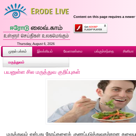
Content on this page requires a newer 
Thursday, August 6, 2026
முதல் ப‌க்க‌ம்
இலக்கியம்
வேளாண்மை
பங்குச்சந்தை
சினிமா
மருத்துவம்
பயனுள்ள சில மருத்துவ குறிப்புகள்
மருத்துவம் என்பது நோய்களைக் குணப்படுத்துவதற்கான கலையும்