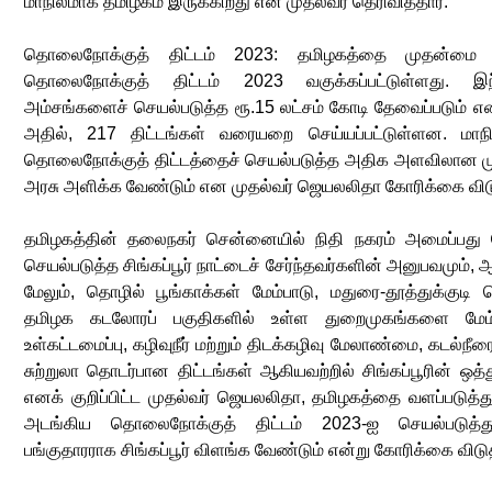
மாநிலமாக தமிழகம் இருக்கிறது என முதல்வர் தெரிவித்தார்.
தொலைநோக்குத் திட்டம் 2023: தமிழகத்தை முதன்மை ம
தொலைநோக்குத் திட்டம் 2023 வகுக்கப்பட்டுள்ளது. இந்
அம்சங்களைச் செயல்படுத்த ரூ.15 லட்சம் கோடி தேவைப்படும் என 
அதில், 217 திட்டங்கள் வரையறை செய்யப்பட்டுள்ளன. மாந
தொலைநோக்குத் திட்டத்தைச் செயல்படுத்த அதிக அளவிலான முத
அரசு அளிக்க வேண்டும் என முதல்வர் ஜெயலலிதா கோரிக்கை விடு
தமிழகத்தின் தலைநகர் சென்னையில் நிதி நகரம் அமைப்பது 
செயல்படுத்த சிங்கப்பூர் நாட்டைச் சேர்ந்தவர்களின் அனுபவமும், 
மேலும், தொழில் பூங்காக்கள் மேம்பாடு, மதுரை-தூத்துக்குட
தமிழக கடலோரப் பகுதிகளில் உள்ள துறைமுகங்களை மேம்படு
உள்கட்டமைப்பு, கழிவுநீர் மற்றும் திடக்கழிவு மேலாண்மை, கடல்நீரை 
சுற்றுலா தொடர்பான திட்டங்கள் ஆகியவற்றில் சிங்கப்பூரின் ஒத
எனக் குறிப்பிட்ட முதல்வர் ஜெயலலிதா, தமிழகத்தை வளப்படுத்து
அடங்கிய தொலைநோக்குத் திட்டம் 2023-ஐ செயல்படுத்த
பங்குதாரராக சிங்கப்பூர் விளங்க வேண்டும் என்று கோரிக்கை விடுத