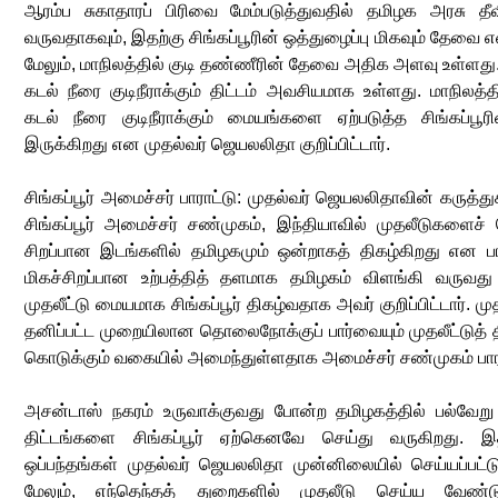
ஆரம்ப சுகாதாரப் பிரிவை மேம்படுத்துவதில் தமிழக அரசு தீவி
வருவதாகவும், இதற்கு சிங்கப்பூரின் ஒத்துழைப்பு மிகவும் தேவை என
மேலும், மாநிலத்தில் குடி தண்ணீரின் தேவை அதிக அளவு உள்ளது.
கடல் நீரை குடிநீராக்கும் திட்டம் அவசியமாக உள்ளது. மாநில
கடல் நீரை குடிநீராக்கும் மையங்களை ஏற்படுத்த சிங்கப்ப
இருக்கிறது என முதல்வர் ஜெயலலிதா குறிப்பிட்டார்.
சிங்கப்பூர் அமைச்சர் பாராட்டு: முதல்வர் ஜெயலலிதாவின் கருத
சிங்கப்பூர் அமைச்சர் சண்முகம், இந்தியாவில் முதலீடுகளைச்
சிறப்பான இடங்களில் தமிழகமும் ஒன்றாகத் திகழ்கிறது என பாரா
மிகச்சிறப்பான உற்பத்தித் தளமாக தமிழகம் விளங்கி வருவது 
முதலீட்டு மையமாக சிங்கப்பூர் திகழ்வதாக அவர் குறிப்பிட்டார். 
தனிப்பட்ட முறையிலான தொலைநோக்குப் பார்வையும் முதலீட்டுத் த
கொடுக்கும் வகையில் அமைந்துள்ளதாக அமைச்சர் சண்முகம் பாரா
அசன்டாஸ் நகரம் உருவாக்குவது போன்ற தமிழகத்தில் பல்வேறு ம
திட்டங்களை சிங்கப்பூர் ஏற்கெனவே செய்து வருகிறது. இதற
ஒப்பந்தங்கள் முதல்வர் ஜெயலலிதா முன்னிலையில் செய்யப்பட்ட
மேலும், எந்தெந்தத் துறைகளில் முதலீடு செய்ய வேண்டு