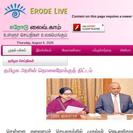
Content on this page requires a newer 
Thursday, August 6, 2026
முதல் ப‌க்க‌ம்
இலக்கியம்
வேளாண்மை
பங்குச்சந்தை
சினிமா
தமிழக செய்திகள்
தமிழக அரசின் தொலைநோக்குத் திட்டம்
சென்னை தலைமைச் செயலகத்தில் முதல்வர் ஜெயலலிதா