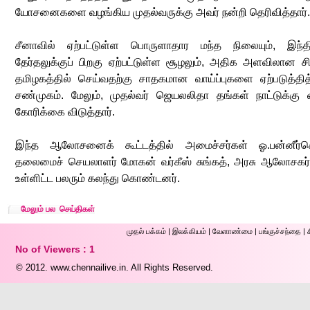
யோசனைகளை வழங்கிய முதல்வருக்கு அவர் நன்றி தெரிவித்தார்.
சீனாவில் ஏற்பட்டுள்ள பொருளாதார மந்த நிலையும், இந்
தேர்தலுக்குப் பிறகு ஏற்பட்டுள்ள சூழலும், அதிக அளவிலான சி
தமிழகத்தில் செய்வதற்கு சாதகமான வாய்ப்புகளை ஏற்படுத்தித
சண்முகம். மேலும், முதல்வர் ஜெயலலிதா தங்கள் நாட்டுக்கு 
கோரிக்கை விடுத்தார்.
இந்த ஆலோசனைக் கூட்டத்தில் அமைச்சர்கள் ஓ.பன்னீர்செ
தலைமைச் செயலாளர் மோகன் வர்கீஸ் சுங்கத், அரசு ஆலோசகர்
உள்ளிட்ட பலரும் கலந்து கொண்டனர்.
மேலும் பல செய்திகள்
முதல் ப‌க்க‌ம்
|
இலக்கியம்
|
வேளாண்மை
|
பங்குச்சந்தை
|
No of Viewers : 1
© 2012.
www.chennailive.in.
All Rights Reserved.