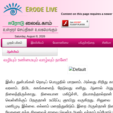
Content on this page requires a newer 
Saturday, August 8, 2026
முதல் ப‌க்க‌ம்
இலக்கியம்
வேளாண்மை
பங்குச்சந்தை
சினிமா
ஆன்மீகம்
வழியும் உண்மையும் வாழ்வும் நானே!
இன்ப துன்பங்கள் நொடிப் பொழுதில் மாறலாம். அல்லது சிறிது கா
வரலாம். நிமிட சுகங்களைத் தேடுவது எளிது. ஆனால் அத
நிலைத்திருக்காது. நிலையான மகிழ்ச்சி, தியாகத்தால்தான்
வெள்ளிக்குப் பிறகுதான் உயிர்ப்பு ஞாயிறு வருகிறது. சிலுவை
மணிமுடி இல்லை. எல்லாம் மறைந்துவிடும். இறை அருள்தான் நிலைத
வேதனை தந்த சிலுவைச் சாவை வென்ற ஆண்டவர்தாம் நம்மோடு பேச