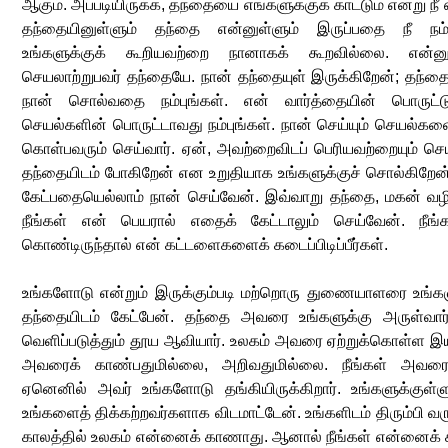
ஆகும். அப்படியிருக்க, தந்தையை எங்களுக்குக் காட்டும் என்று நீ 
தந்தையினுள்ளும் தந்தை என்னுள்ளும் இருப்பதை நீ நம்
உங்களுக்குக் கூறியவற்றை நானாகக் கூறவில்லை. என்ன
செயலாற்றுபவர் தந்தையே. நான் தந்தையுள் இருக்கிறேன்; தந்தை 
நான் சொல்வதை நம்புங்கள். என் வார்த்தையின் பொருட்டு
செயல்களின் பொருட்டாவது நம்புங்கள். நான் செய்யும் செயல்கள
கொள்பவரும் செய்வார். ஏன், அவற்றைவிடப் பெரியவற்றையும் செ
தந்தையிடம் போகிறேன் என உறுதியாக உங்களுக்குச் சொல்கிறேன்.
கேட்பதையெல்லாம் நான் செய்வேன். இவ்வாறு தந்தை, மகன் வழிய
நீங்கள் என் பெயரால் எதைக் கேட்டாலும் செய்வேன். நீங்
கொண்டிருந்தால் என் கட்டளைகளைக் கடைப்பிடிப்பீர்கள்.
உங்களோடு என்றும் இருக்கும்படி மற்றொரு துணையாளரை உங்களு
தந்தையிடம் கேட்பேன். தந்தை அவரை உங்களுக்கு அருள்வ
வெளிப்படுத்தும் தூய ஆவியார். உலகம் அவரை ஏற்றுக்கொள்ள 
அவரைக் காண்பதுமில்லை, அறிவதுமில்லை. நீங்கள் அவரை அறி
ஏனெனில் அவர் உங்களோடு தங்கியிருக்கிறார். உங்களுக்குள்ளு
உங்களைத் திக்கற்றவர்களாக விடமாட்டேன். உங்களிடம் திரும்பி வர
காலத்தில் உலகம் என்னைக் காணாது. ஆனால் நீங்கள் என்னைக் க