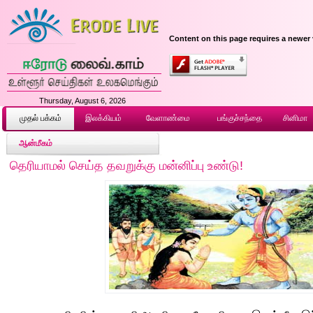
Content on this page requires a newer 
Thursday, August 6, 2026
முதல் ப‌க்க‌ம்
இலக்கியம்
வேளாண்மை
பங்குச்சந்தை
சினிமா
ஆன்மீகம்
தெரியாமல் செய்த தவறுக்கு மன்னிப்பு உண்டு!