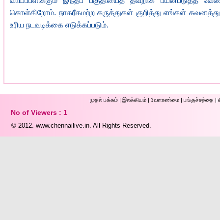
வாய்ப்பளிக்கும் இந்தப் பகுதியைத் தவறாக பயன்படுத்த வேண்
கொள்கிறோம். நாகரீகமற்ற கருத்துகள் குறித்து எங்கள் கவனத்த
உரிய நடவடிக்கை எடுக்கப்படும்.
முதல் ப‌க்க‌ம்
|
இலக்கியம்
|
வேளாண்மை
|
பங்குச்சந்தை
|
No of Viewers : 1
© 2012.
www.chennailive.in.
All Rights Reserved.