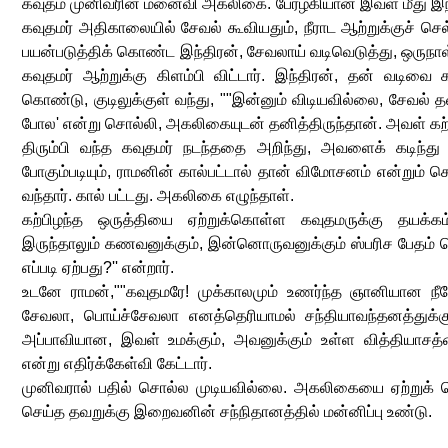
கவுதம முனிவரின் மனைவி அகலிகை. பேரழகியான இவள் மீது இந்
கவுதமர் அதிகாலையில் சேவல் கூவியதும், நீராட ஆற்றுக்குச் செ
பயன்படுத்திக் கொண்ட இந்திரன், சேவலாய் வடிவெடுத்து, ஒருநாள
கவுதமர் ஆற்றுக்கு கிளம்பி விட்டார். இந்திரன், தன் வடிவை 
கொண்டு, குடிலுக்குள் வந்து, ""இன்னும் விடியவில்லை, சேவல் த
போல' என்று சொல்லி, அகலிகையுடன் தனித்திருந்தான். அவள் கற்ப
திரும்பி வந்த கவுதமர் நடந்ததை அறிந்து, அவளைக் கடிந்து
போகும்படியும், ராமனின் கால்பட்டால் தான் விமோசனம் என்றும் சொல
வந்தார். கால் பட்டது. அகலிகை எழுந்தாள்.
கற்பிழந்த ஒருத்தியை ஏற்றுக்கொள்ள கவுதமருக்கு தயக்கம
இருந்தாலும் கணவனுக்கும், இன்னொருவனுக்கும் ஸ்பரிச பேதம
எப்படி ஏற்பது?'' என்றார்.
உடனே ராமன்,""கவுதமரே! முக்காலமும் உணர்ந்த ஞானியான நீ
சேவலா, பொய்ச்சேவலா எனத்தெரியாமல் சந்தியாவந்தனத்துக்கு 
அப்பாவியான, இவள் உமக்கும், அவனுக்கும் உள்ள வித்தியாசத்த
என்று எதிர்க்கேள்வி கேட்டார்.
முனிவரால் பதில் சொல்ல முடியவில்லை. அகலிகையை ஏற்றுக் 
செய்த தவறுக்கு இறைவனின் சந்நிதானத்தில் மன்னிப்பு உண்டு.