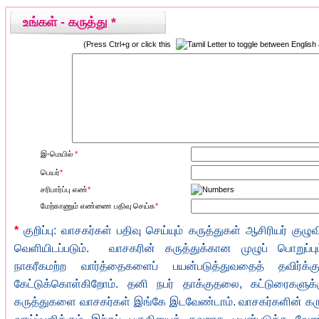
உங்கள் - கருத்து *
(Press Ctrl+g or click this
to toggle between English
இ-மெயில்
*
பெயர்
*
சரிபார்ப்பு எண்
*
மேற்காணும் எண்ணை பதிவு செய்க
*
*
குறிப்பு: வாசகர்கள் பதிவு செய்யும் கருத்துகள் ஆசிரியர் குழு
வெளியிடப்படும். வாசகரின் கருத்துக்கான முழுப் பொறுப்ப
நாகரீகமற்ற வார்த்தைகளைப் பயன்படுத்துவதைத் தவிர்க்க
கேட்டுக்கொள்கிறோம். தனி நபர் தாக்குதலை, கட்டுரைகளுக்
கருத்துகளை வாசகர்கள் இங்கே இடவேண்டாம். வாசகர்களின் கருத்த